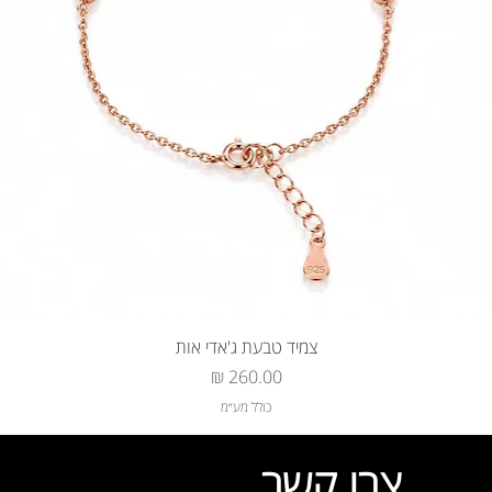
צמיד טבעת ג'אדי אות
מחיר
כולל מע״מ
צרו קשר