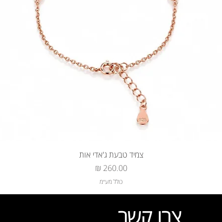
צמיד טבעת ג'אדי אות
מחיר
כולל מע״מ
צרו קשר