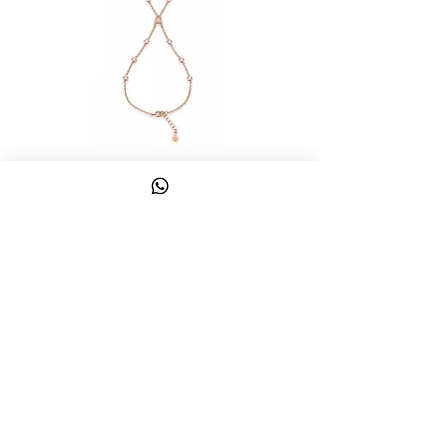
צמיד טבעת ג'אדי אות
מחיר
כולל מע״מ
צרו קשר
058-644-1115
|
03-6814475
classics@017.net.il
כפר גלעדי 16 | תל אביב