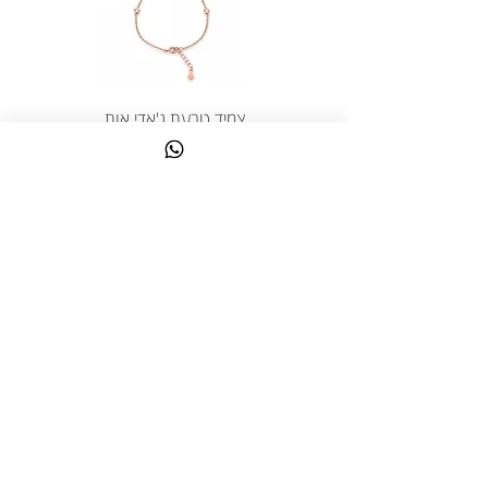
צמיד טבעת ג'אדי אות
מחיר
כולל מע״מ
צרו קשר
058-644-1115
|
03-6814475
classics@017.net.il
כפר גלעדי 16 | תל אביב