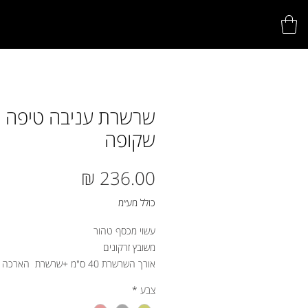
שרשרת עניבה טיפה
שקופה
מחיר
כולל מע״מ
עשוי מכסף טהור
משובץ זרקונים
אורך השרשרת 40 ס"מ +שרשרת הארכה
צבע
*