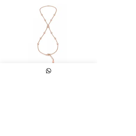
צמיד טבעת ג'אדי אות
מחיר
כולל מע״מ
צרו קשר
058-644-1115
|
03-6814475
classics@017.net.il