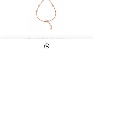
צמיד טבעת ג'אדי אות
מחיר
כולל מע״מ
צרו קשר
058-644-1115
|
03-6814475
classics@017.net.il
כפר גלעדי 16 | תל אביב