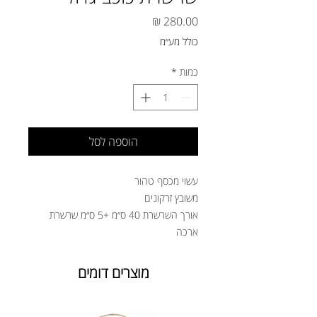
מחיר
כולל מע״מ
כמות
*
הוספה לסל
עשוי מכסף טהור
משובץ זרקונים
אורך השרשרת 40 ס״מ +5 ס״מ שרשרת
ארכה
מוצרים דומים