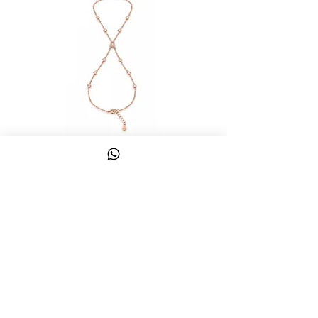
צמיד טבעת ג'אדי אות
מחיר
כולל מע״מ
צרו קשר
058-644-1115
|
03-6814475
classics@017.net.il