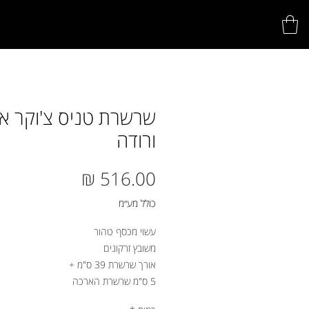
שרשרת טניס צ'וקר אב
ורודה
מחיר
כולל מע״מ
עשוי מכסף טהור
משובץ זרקונים
אורך שרשרת 39 ס"מ +
5 ס"מ שרשרת הארכה