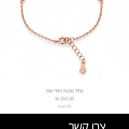
צמיד טבעת ג'אדי אות
מחיר
כולל מע״מ
צרו קשר