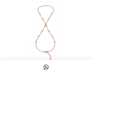
צמיד טבעת ג'אדי אות
מחיר
כולל מע״מ
צרו קשר
058-644-1115
|
03-6814475
classics@017.net.il