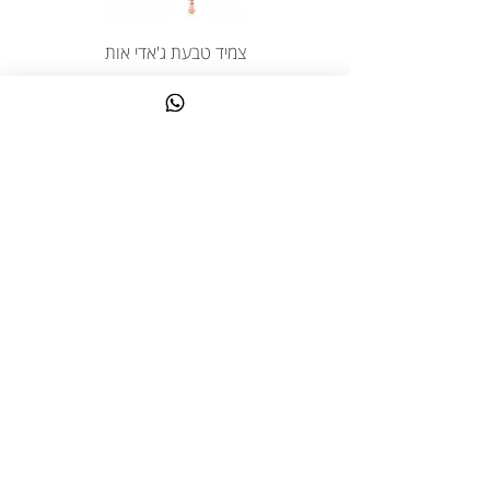
צמיד טבעת ג'אדי אות
מחיר
כולל מע״מ
צרו קשר
058-644-1115
|
03-6814475
classics@017.net.il
כפר גלעדי 16 | תל אביב
© 2023 כל הזכויות שמורות לקלאסיק יעל
הצהרת נגישות ומדיניות פרטיות
תקנון