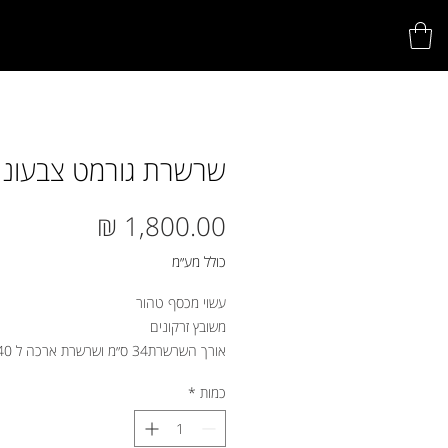
שרשרת גורמט צבעוני
מחיר
כולל מע״מ
עשוי מכסף טהור
משובץ זרקונים
אורך השרשרת34 ס״מ ושרשרת ארכה ל 40 ס״מ
כמות
*