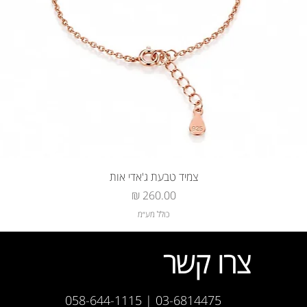
צמיד טבעת ג'אדי אות
מחיר
כולל מע״מ
צרו קשר
03-6814475 | 058-644-1115