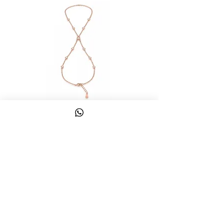
צמיד טבעת ג'אדי אות
מחיר
כולל מע״מ
צרו קשר
058-644-1115
|
03-6814475
classics@017.net.il