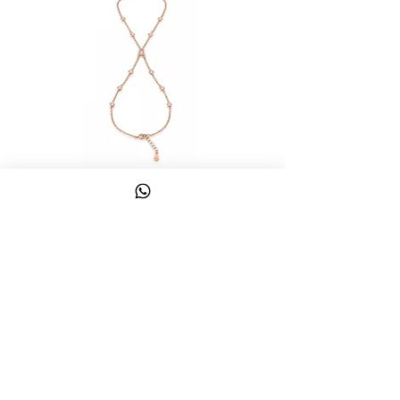
צמיד טבעת ג'אדי אות
מחיר
כולל מע״מ
צרו קשר
058-644-1115
|
03-6814475
classics@017.net.il