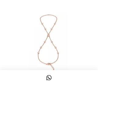
צמיד טבעת ג'אדי אות
מחיר
כולל מע״מ
צרו קשר
058-644-1115
|
03-6814475