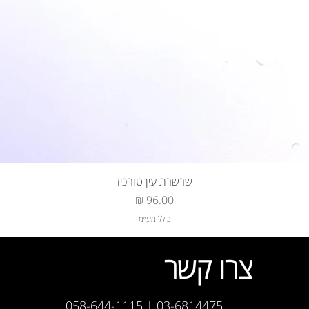
שרשרת עין טורכיז
מחיר
כולל מע״מ
צרו קשר
03-6814475 | 058-644-1115