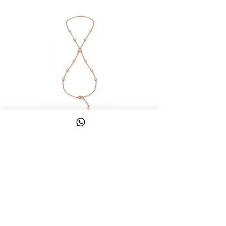
צמיד טבעת ג'אדי אות
מחיר
כולל מע״מ
צרו קשר
058-644-1115
|
03-6814475