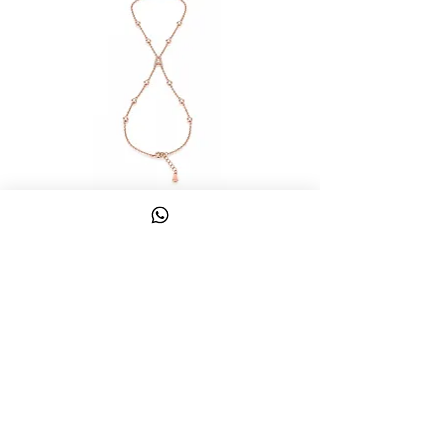
צמיד טבעת ג'אדי אות
מחיר
כולל מע״מ
צרו קשר
058-644-1115
|
03-6814475
classics@017.net.il