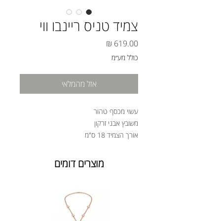
צמיד טניס ריינבו ווי
מחיר
כולל מע״מ
אזל מהמלאי
עשוי מכסף טהור
משובץ אבני זרקון
אורך הצמיד 18 ס"מ
מוצרים דומים