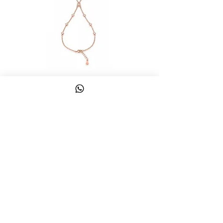
צמיד טבעת ג'אדי אות
מחיר
כולל מע״מ
צרו קשר
058-644-1115
|
03-6814475
classics@017.net.il
כפר גלעדי 16 | תל אביב