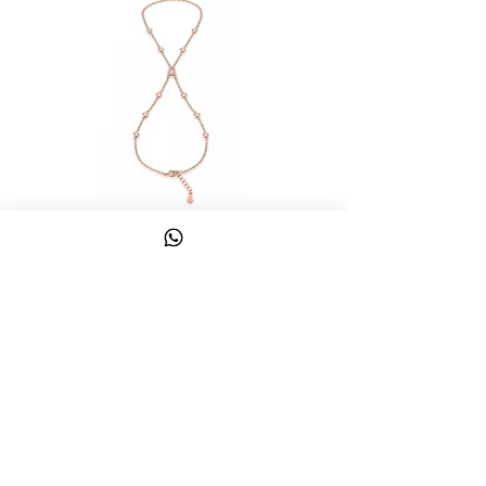
צמיד טבעת ג'אדי אות
מחיר
כולל מע״מ
צרו קשר
058-644-1115
|
03-6814475
classics@017.net.il