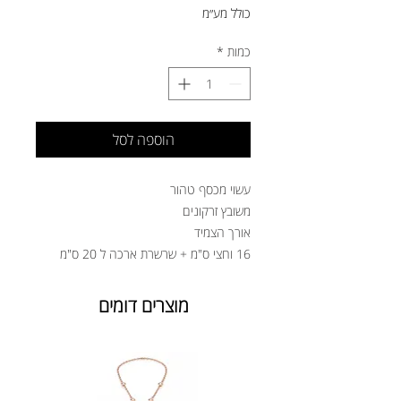
כולל מע״מ
כמות
*
הוספה לסל
עשוי מכסף טהור
משובץ זרקונים
אורך הצמיד
16 וחצי ס"מ + שרשרת ארכה ל 20 ס"מ
מוצרים דומים