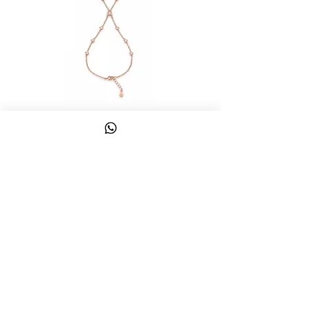
צמיד טבעת ג'אדי אות
מחיר
כולל מע״מ
צרו קשר
058-644-1115
|
03-6814475
classics@017.net.il
כפר גלעדי 16 | תל אביב