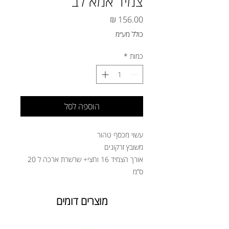
צמיד אמא לב
מחיר
כולל מע״מ
כמות
*
הוספה לסל
עשוי מכסף טהור
משובץ זרקונים
אורך הצמיד 16 וחצי+ שרשרת ארכה ל 20
ס”מ
מוצרים דומים