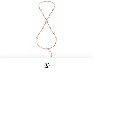
צמיד טבעת ג'אדי אות
מחיר
כולל מע״מ
צרו קשר
058-644-1115
|
03-6814475
classics@017.net.il