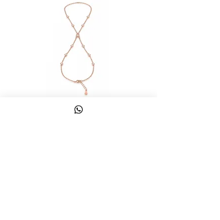
צמיד טבעת ג'אדי אות
מחיר
כולל מע״מ
צרו קשר
058-644-1115
|
03-6814475
classics@017.net.il