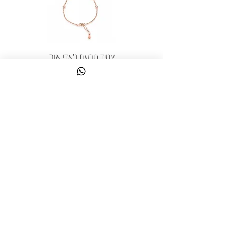
צמיד טבעת ג'אדי אות
מחיר
כולל מע״מ
צרו קשר
058-644-1115
|
03-6814475
classics@017.net.il
כפר גלעדי 16 | תל אביב