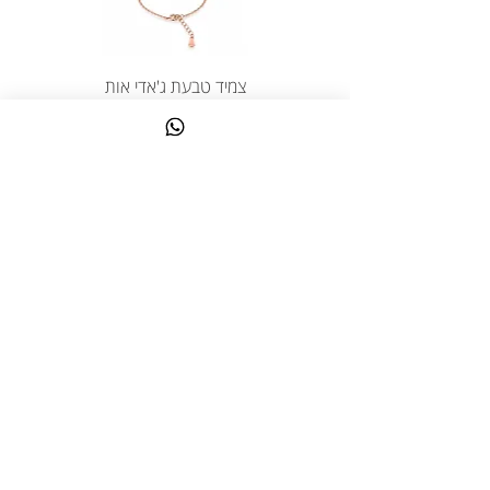
צמיד טבעת ג'אדי אות
מחיר
כולל מע״מ
צרו קשר
058-644-1115
|
03-6814475
classics@017.net.il
כפר גלעדי 16 | תל אביב
© 2023 כל הזכויות שמורות לקלאסיק יעל