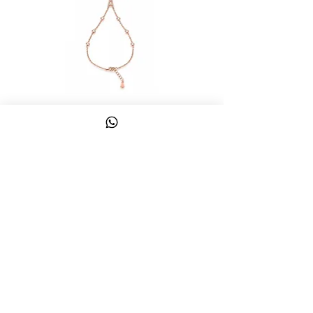
צמיד טבעת ג'אדי אות
מחיר
כולל מע״מ
צרו קשר
058-644-1115
|
03-6814475
classics@017.net.il
כפר גלעדי 16 | תל אביב