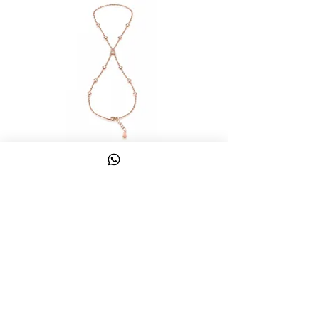
צמיד טבעת ג'אדי אות
מחיר
כולל מע״מ
צרו קשר
058-644-1115
|
03-6814475
classics@017.net.il