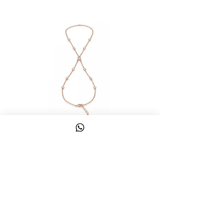
צמיד טבעת ג'אדי אות
מחיר
כולל מע״מ
צרו קשר
058-644-1115
|
03-6814475