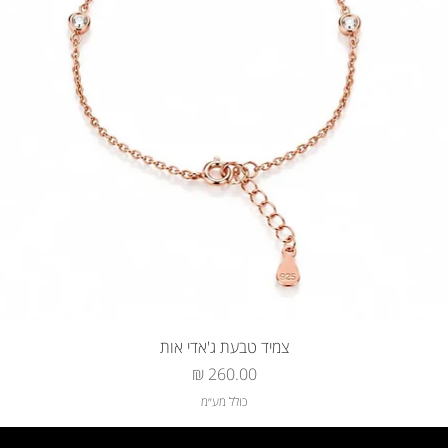
צמיד טבעת ג'אדי אות
מחיר
כולל מע״מ