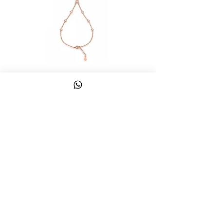
צמיד טבעת ג'אדי אות
מחיר
כולל מע״מ
צרו קשר
058-644-1115
|
03-6814475
classics@017.net.il
כפר גלעדי 16 | תל אביב