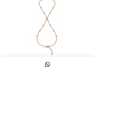
צמיד טבעת ג'אדי אות
מחיר
כולל מע״מ
צרו קשר
058-644-1115
|
03-6814475
classics@017.net.il