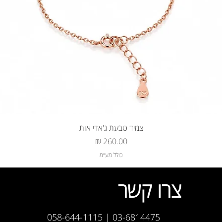
צמיד טבעת ג'אדי אות
מחיר
כולל מע״מ
צרו קשר
03-6814475 | 058-644-1115