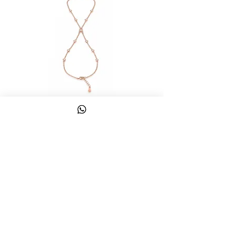
צמיד טבעת ג'אדי אות
מחיר
כולל מע״מ
צרו קשר
058-644-1115
|
03-6814475
classics@017.net.il