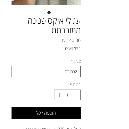
עגילי איקס פנינה
מתורבתת
מחיר
כולל מע״מ
צבע
*
כמות
*
הוספה לסל
עגילי כסף 925 בצורת איקס עם פנינה