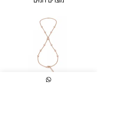
מוצרים דומים
צמיד טבעת ג'אדי אות
מחיר
כולל מע״מ
צרו קשר
058-644-1115
|
03-6814475