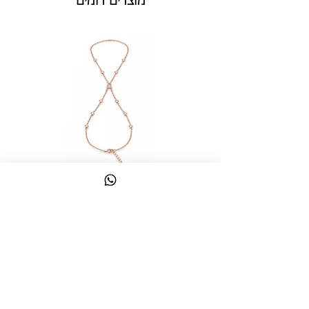
צמיד טבעת ג'אדי אות
מחיר
כולל מע״מ
צרו קשר
058-644-1115
|
03-6814475