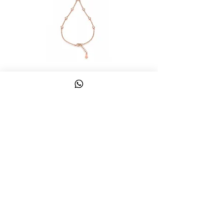
צמיד טבעת ג'אדי אות
מחיר
כולל מע״מ
צרו קשר
058-644-1115
|
03-6814475
classics@017.net.il
כפר גלעדי 16 | תל אביב