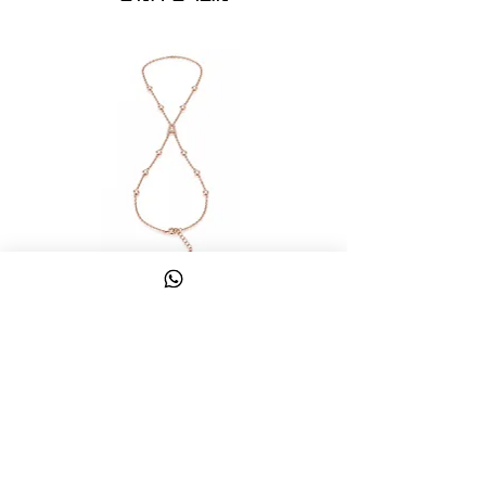
צמיד טבעת ג'אדי אות
מחיר
כולל מע״מ
צרו קשר
058-644-1115
|
03-6814475