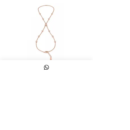
צמיד טבעת ג'אדי אות
מחיר
כולל מע״מ
צרו קשר
058-644-1115
|
03-6814475
classics@017.net.il