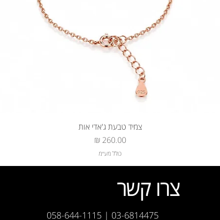
צמיד טבעת ג'אדי אות
מחיר
כולל מע״מ
צרו קשר
03-6814475 | 058-644-1115