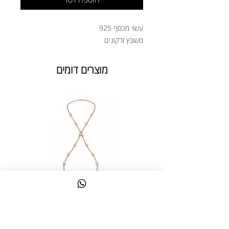
עשוי מכסף 925
משובץ זרקונים
מוצרים דומים
צמיד טבעת ג'אדי אות
מחיר