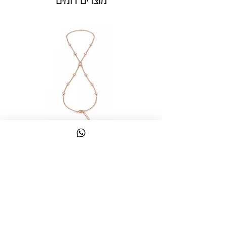
מוצרים דומים
צמיד טבעת ג'אדי אות
מחיר
כולל מע״מ
צרו קשר
058-644-1115
|
03-6814475