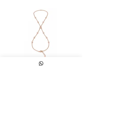
צמיד טבעת ג'אדי אות
מחיר
כולל מע״מ
צרו קשר
058-644-1115
|
03-6814475