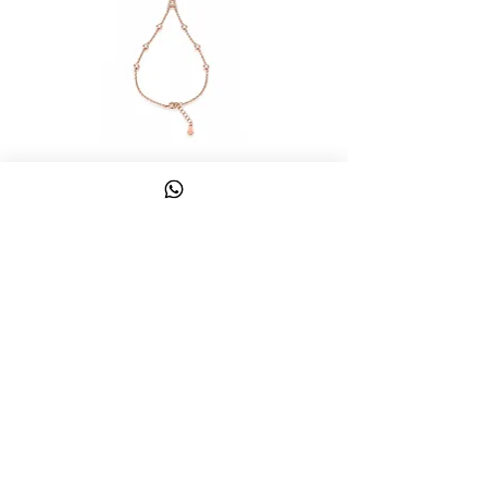
צמיד טבעת ג'אדי אות
מחיר
כולל מע״מ
צרו קשר
058-644-1115
|
03-6814475
classics@017.net.il
כפר גלעדי 16 | תל אביב