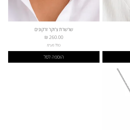
שרשרת צ'וקר זרקונים
מחיר
כולל מע״מ
הוספה לסל