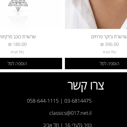
רשרת צ'וקר פרחים
שרשרת כוכב מרקיזות
מחיר
מחיר
כולל מע״מ
כולל מע״מ
הוספה לסל
הוספה לסל
צרו קשר
03-6814475 | 058-644-1115
classics@017.net.il
כפר גלעדי 16 | תל אביב